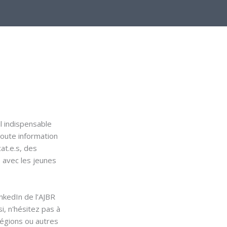
il indispensable
toute information
at.e.s, des
s avec les jeunes
nkedIn de l’AJBR
i, n'hésitez pas à
régions ou autres