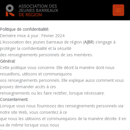
Aller
au
contenu
Politique de confidentialité:
Dernière mise à jour : Février 2024
L’Association des jeunes barreaux de région (
AJBR
) s’engage à
protéger la confidentialité et la sécurité
des renseignements personnels de ses membres.
Général:
Cette politique vous concerne. Elle décrit la manière dont nous
recueillons, utilisons et communiquons
vos renseignements personnels. Elle explique aussi comment vous
pouvez demander accès à ces
renseignements ou les faire rectifier, lorsque nécessaire.
Consentement:
Lorsque vous nous fournissez des renseignements personnels via
notre site Web, vous consentez à ce
que nous les utilisions et communiquions de la manière décrite. Il en
va de même lorsque vous nous