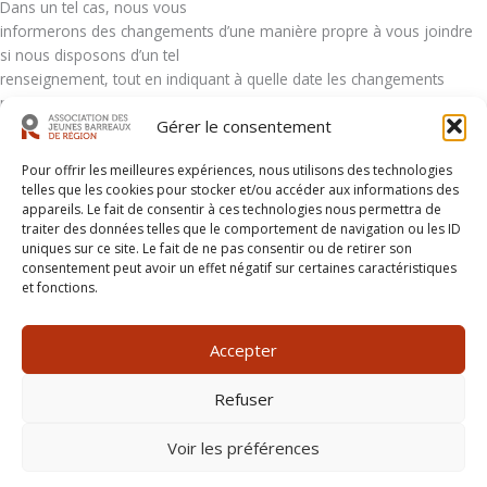
Dans un tel cas, nous vous
informerons des changements d’une manière propre à vous joindre
si nous disposons d’un tel
renseignement, tout en indiquant à quelle date les changements
prendront effet.
Gérer le consentement
Nous contacter:
Pour contacter le responsable de la protection des renseignements
Pour offrir les meilleures expériences, nous utilisons des technologies
personnels qui s’occupe de
telles que les cookies pour stocker et/ou accéder aux informations des
répondre aux questions, aux demandes en lien avec l’exercice de vos
appareils. Le fait de consentir à ces technologies nous permettra de
droits, et aux plaintes que vous
traiter des données telles que le comportement de navigation ou les ID
pourriez formuler relativement à nos pratiques à l’égard de vos
uniques sur ce site. Le fait de ne pas consentir ou de retirer son
consentement peut avoir un effet négatif sur certaines caractéristiques
renseignements, écrivez-nous
info@ajbr.ca
et fonctions.
Copyright © 2026 AJBR | Créé par
Radio-Actif
Accepter
Communication
Refuser
Règlements généraux
Voir les préférences
Politique de confidentialité