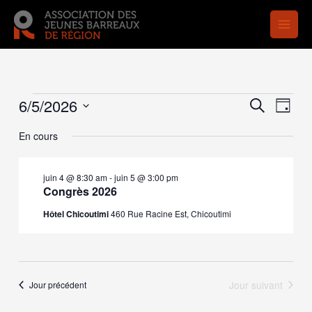
Aller
au
contenu
Évènements
6/5/2026
Recherche
Naviga
Recherche
Jour
for
et
de
Sélectionnez
juin
navigation
vues
En cours
une
5,
de
Évène
date.
2026
vues
juin 4 @ 8:30 am
-
juin 5 @ 3:00 pm
Évènements
Congrès 2026
Hôtel Chicoutimi
460 Rue Racine Est, Chicoutimi
Jour suivant
Jour précédent